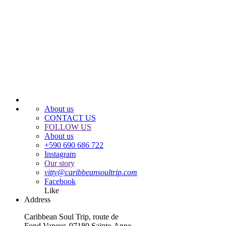
About us
CONTACT US
FOLLOW US
About us
+590 690 686 722
Instagram
Our story
vitty
@
caribbeansoultrip
.
com
Facebook
Like
Address
Caribbean Soul Trip, route de
Fond Vapeur, 97180 Sainte-Anne