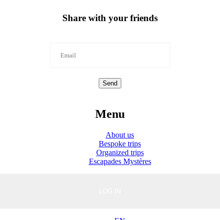
Share with your friends
Send
Menu
About us
Bespoke trips
Organized trips
Escapades Mystères
LOG IN