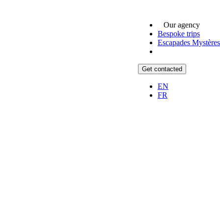
Our agency
Bespoke trips
Escapades Mystères
Get contacted
EN
FR