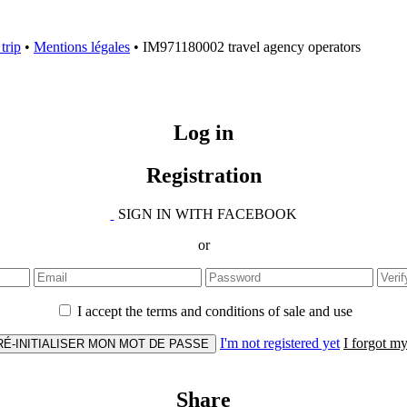
trip
•
Mentions légales
• IM971180002 travel agency operators
Log in
Registration
SIGN IN WITH FACEBOOK
or
I accept the terms and conditions of sale and use
I'm not registered yet
I forgot m
RÉ-INITIALISER MON MOT DE PASSE
Share